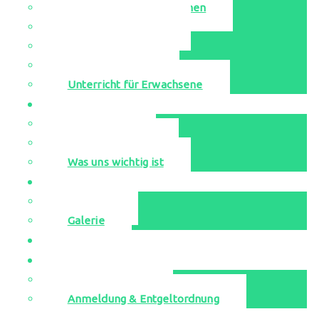
Singen-Bewegen-Sprechen
Unsere Ensembles
Leihinstrumente
Probestunden
Unterricht für Erwachsene
Aktuell
Neuigkeiten
Veranstaltungen
Was uns wichtig ist
Media
YouTube
Galerie
Jugend musiziert
Kontakt
Musikschulbüro
Anmeldung & Entgeltordnung