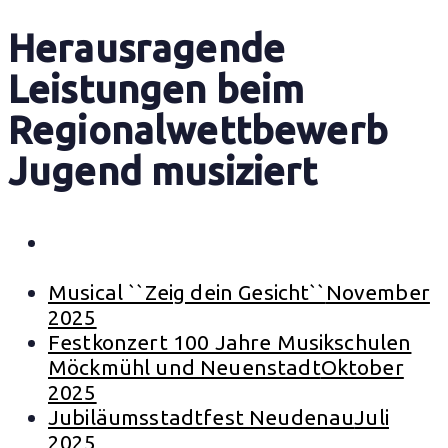
Herausragende
Leistungen beim
Regionalwettbewerb
Jugend musiziert
Matinee zum Lichterglanz
Dezember
2025
Musical ``Zeig dein Gesicht``
November
2025
Festkonzert 100 Jahre Musikschulen
Möckmühl und Neuenstadt
Oktober
2025
Jubiläumsstadtfest Neudenau
Juli
2025