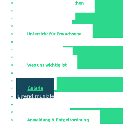
Singen-Bewegen-Sprechen
Unsere Ensembles
Leihinstrumente
Probestunden
Unterricht für Erwachsene
Aktuell
Neuigkeiten
Veranstaltungen
Was uns wichtig ist
Media
YouTube
Galerie
Jugend musiziert
Kontakt
Musikschulbüro
Anmeldung & Entgeltordnung