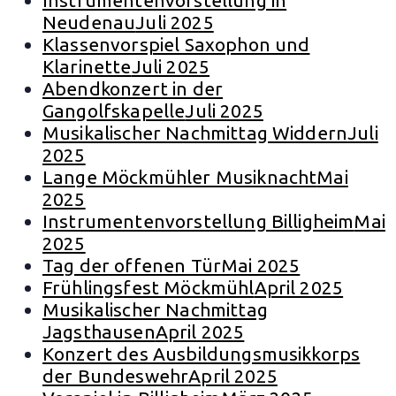
Instrumentenvorstellung in
Neudenau
Juli 2025
Klassenvorspiel Saxophon und
Klarinette
Juli 2025
Abendkonzert in der
Gangolfskapelle
Juli 2025
Musikalischer Nachmittag Widdern
Juli
2025
Lange Möckmühler Musiknacht
Mai
2025
Instrumentenvorstellung Billigheim
Mai
2025
Tag der offenen Tür
Mai 2025
Frühlingsfest Möckmühl
April 2025
Musikalischer Nachmittag
Jagsthausen
April 2025
Konzert des Ausbildungsmusikkorps
der Bundeswehr
April 2025