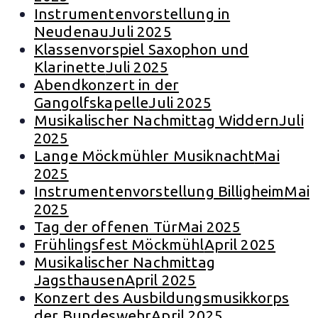
Instrumentenvorstellung in
Neudenau
Juli 2025
Klassenvorspiel Saxophon und
Klarinette
Juli 2025
Abendkonzert in der
Gangolfskapelle
Juli 2025
Musikalischer Nachmittag Widdern
Juli
2025
Lange Möckmühler Musiknacht
Mai
2025
Instrumentenvorstellung Billigheim
Mai
2025
Tag der offenen Tür
Mai 2025
Frühlingsfest Möckmühl
April 2025
Musikalischer Nachmittag
Jagsthausen
April 2025
Konzert des Ausbildungsmusikkorps
der Bundeswehr
April 2025