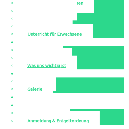
Singen-Bewegen-Sprechen
Unsere Ensembles
Leihinstrumente
Probestunden
Unterricht für Erwachsene
Aktuell
Neuigkeiten
Veranstaltungen
Was uns wichtig ist
Media
YouTube
Galerie
Jugend musiziert
Kontakt
Musikschulbüro
Anmeldung & Entgeltordnung