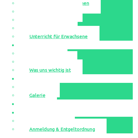
Singen-Bewegen-Sprechen
Unsere Ensembles
Leihinstrumente
Probestunden
Unterricht für Erwachsene
Aktuell
Neuigkeiten
Veranstaltungen
Was uns wichtig ist
Media
YouTube
Galerie
Jugend musiziert
Kontakt
Musikschulbüro
Anmeldung & Entgeltordnung