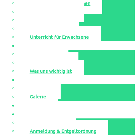
Singen-Bewegen-Sprechen
Unsere Ensembles
Leihinstrumente
Probestunden
Unterricht für Erwachsene
Aktuell
Neuigkeiten
Veranstaltungen
Was uns wichtig ist
Media
YouTube
Galerie
Jugend musiziert
Kontakt
Musikschulbüro
Anmeldung & Entgeltordnung