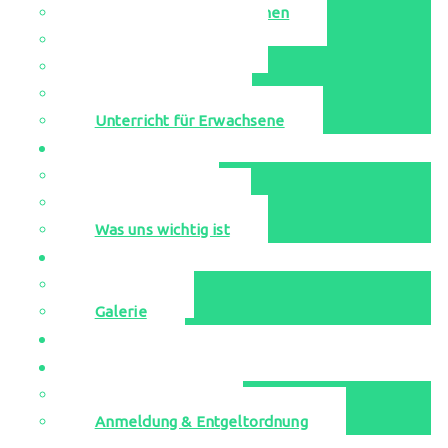
Singen-Bewegen-Sprechen
Unsere Ensembles
Leihinstrumente
Probestunden
Unterricht für Erwachsene
Aktuell
Neuigkeiten
Veranstaltungen
Was uns wichtig ist
Media
YouTube
Galerie
Jugend musiziert
Kontakt
Musikschulbüro
Anmeldung & Entgeltordnung