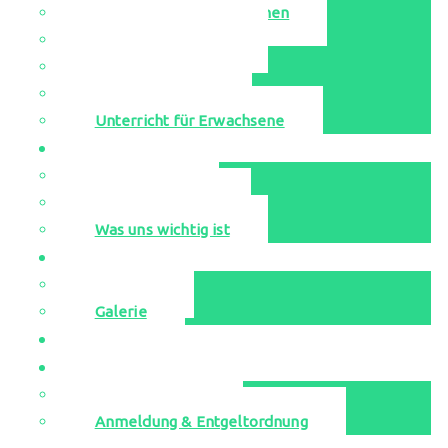
Singen-Bewegen-Sprechen
Unsere Ensembles
Leihinstrumente
Probestunden
Unterricht für Erwachsene
Aktuell
Neuigkeiten
Veranstaltungen
Was uns wichtig ist
Media
YouTube
Galerie
Jugend musiziert
Kontakt
Musikschulbüro
Anmeldung & Entgeltordnung